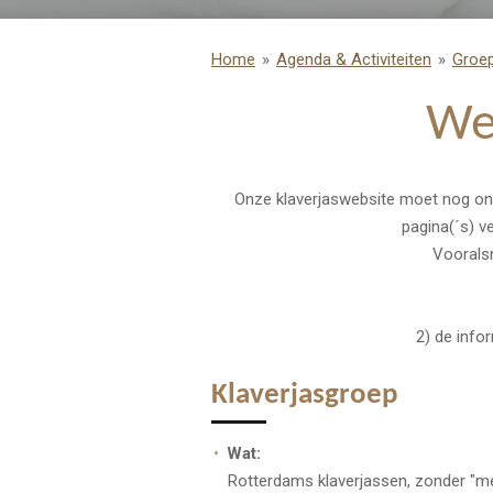
Home
»
Agenda & Activiteiten
»
Groep
We
Onze klaverjaswebsite moet nog ontwi
pagina(´s) v
Vooralsn
2) de inf
Klaverjasgroep
Wat:
Rotterdams klaverjassen, zonder "mes