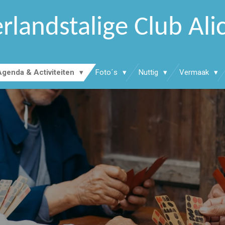
rlandstalige Club Ali
Agenda & Activiteiten
Foto´s
Nuttig
Vermaak