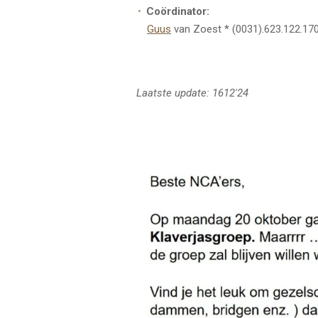
Coördinator:
Guus
van Zoest * (0031).623.122.17
Laatste update: 1612'24