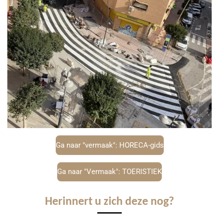
Ga naar "vermaak": HORECA-gids
Ga naar "Vermaak": TOERISTIEK
Herinnert u zich deze nog?