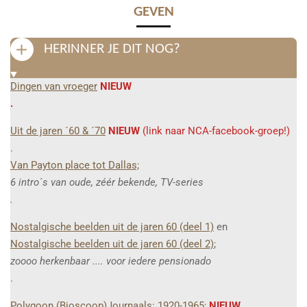
GEVEN
HERINNER JE DIT NOG?
Dingen van vroeger
NIEUW
.
Uit de jaren ´60 & ´70
NIEUW
(link naar NCA-facebook-groep!)
.
Van Payton place tot Dallas;
6 intro´s van oude, zéér bekende, TV-series
.
Nostalgische beelden uit de jaren 60 (deel 1)
en
Nostalgische beelden uit de jaren 60 (deel 2)
;
zoooo herkenbaar .... voor iedere pensionado
.
Polygoon (Bioscoop)Journaals: 1920-1965;
NIEUW