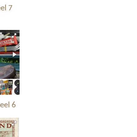
el 7
eel 6