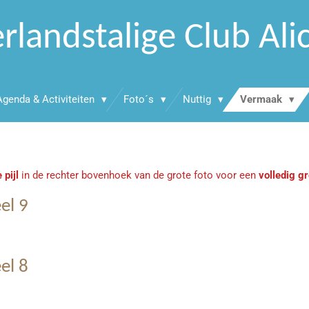
rlandstalige Club Ali
Agenda & Activiteiten
Foto´s
Nuttig
Vermaak
 pijl
in de rechter bovenhoek van de grote foto voor een
volledig gr
el 9
el 8