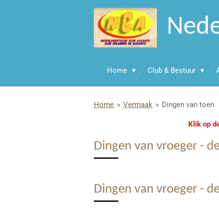
Ga
Nede
direct
naar
de
hoofdinhoud
Home
Club & Bestuur
Home
»
Vermaak
»
Dingen van toen
Klik op de
Dingen van vroeger - de
Dingen van vroeger - de