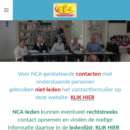
Ga
direct
naar
de
hoofdinhoud
Voor NCA-gerelateerde
contacten
met
onderstaande personen
gebruiken
niet-leden
het contactformulier op
deze website:
KLIK HIER
NCA-leden
kunnen eventueel
rechtstreeks
contact opnemen en vinden de nodige
informatie daartoe in de
ledenlijst:
KLIK HIER