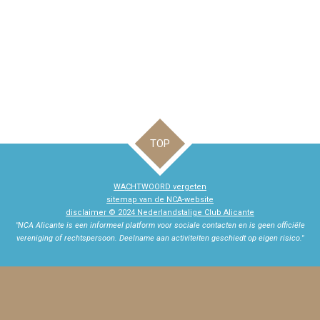
TOP
WACHTWOORD vergeten
sitemap van de NCA-website
disclaimer © 2024 Nederlandstalige Club Alicante
"NCA Alicante is een informeel platform voor sociale contacten en is geen officiële
vereniging of rechtspersoon. Deelname aan activiteiten geschiedt op eigen risico."