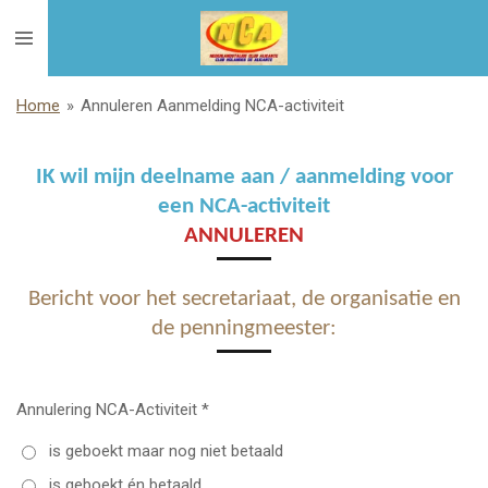
Ga
direct
naar
de
Home
»
Annuleren Aanmelding NCA-activiteit
hoofdinhoud
IK wil mijn deelname aan / aanmelding voor
een NCA-activiteit
ANNULEREN
Bericht voor het secretariaat, de organisatie en
de penningmeester:
Annulering NCA-Activiteit *
is geboekt maar nog niet betaald
is geboekt én betaald