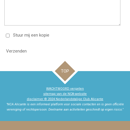
Stuur mij een kopie
Verzenden
TOP
WACHTWOORD vergeten
sitemap van de NCA-website
disclaimer © 2024 Nederlandstalige Club Alicante
"NCA Alicante is een informeel platform voor sociale contacten en is geen officiële
vereniging of rechtspersoon. Deelname aan activiteiten geschiedt op eigen risico."